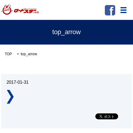
メ
top_arrow
TOP
top_arrow
2017-01-31