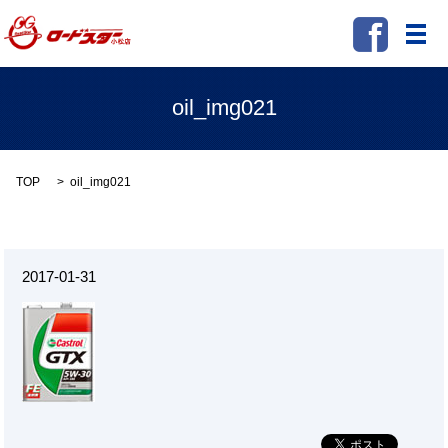
メ
oil_img021
TOP
oil_img021
2017-01-31