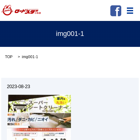
メ
img001-1
TOP
img001-1
2023-08-23