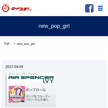
メ
new_pop_girl
TOP
new_pop_girl
2017-04-04