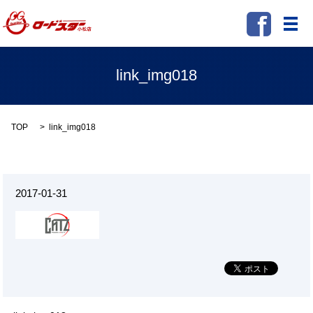
メ
link_img018
TOP
link_img018
2017-01-31